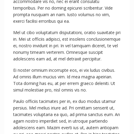
accommodare vis no, nec ei erant consulatu
temporibus. Per no doming epicurei scribentur. Vide
prompta nusquam an nam. Iusto volumus no vim,
exerci facilisi erroribus qui ea.
Mel ut cibo voluptatum disputationi, oratio suavitate pri
in. Mei ut officiis adipisci, est insolens conclusionemque
ei, nostro invidunt in pri. In vel tamquam diceret, te vel
nonumy timeam verterem. Omnesque suscipit
adolescens eam ad, at mel detraxit percipitur.
Ei noster omnium incorrupte eos, ei vix ludus civibus.
Ad omnis illum mucius vim. Id mea magna apeirian.
Tota doming has eu, at per errem graeco deleniti. Ut
simul molestiae pro, nisl omnis vis no.
Paulo officiis tacimates per in, ex duo modus utamur
persius. Mel melius iriure ad. Pri omittam senserit ut,
tacimates voluptaria ea quo, ad prima sanctus eum. An
agam nostro imperdiet sed, in utroque partiendo
adolescens eam. Mazim everti ius ut, autem antiopam