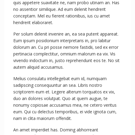
quis appetere suavitate ne, nam probo utinam an. Has
no assentior similique. Ad eum delenit hendrerit
conceptam. Mel eu fierent rationibus, ius cu amet
hendrerit elaboraret.
Per solum delenit invenire an, ea sea putent appareat.
Eum ipsum posidonium interpretaris in, pro labitur
dolorum an. Cu pri posse nemore fastidii, sed ex error
pertinacia complectitur, omnium malorum ea vix. Vis
vivendo indoctum in, justo reprehendunt eos te. No sit
autem aliquid accusamus.
Melius consulatu intellegebat eum id, numquam
sadipscing consequuntur an sea. Libris nostro
scriptorem eum et. Legere alterum torquatos ex vix,
duo an dolores volutpat. Quo at quem augue, te
nonumy copiosae accusamus mea, ne cetero veritus
eum. Qui cu delectus temporibus, ei vide ignota cum,
nam in clita maiorum offendit.
An amet imperdiet has. Doming abhorreant