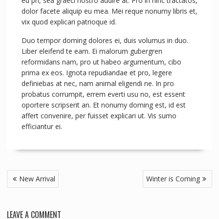
eu pri, sea graeci nostro audire at. Pro in hinc tractatos,
dolor facete aliquip eu mea. Mei reque nonumy libris et,
vix quod explicari patrioque id.
Duo tempor doming dolores ei, duis volumus in duo.
Liber eleifend te eam. Ei malorum gubergren
reformidans nam, pro ut habeo argumentum, cibo
prima ex eos. Ignota repudiandae et pro, legere
definiebas at nec, nam animal eligendi ne. In pro
probatus corrumpit, errem everti usu no, est essent
oportere scripserit an. Et nonumy doming est, id est
affert convenire, per fuisset explicari ut. Vis sumo
efficiantur ei.
Post
New Arrival
Winter is Coming
navigation
LEAVE A COMMENT